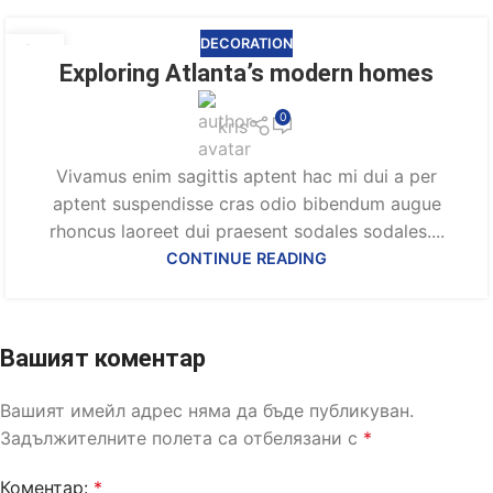
DECORATION
27
Exploring Atlanta’s modern homes
АВГ.
0
kris
Vivamus enim sagittis aptent hac mi dui a per
aptent suspendisse cras odio bibendum augue
rhoncus laoreet dui praesent sodales sodales....
CONTINUE READING
Вашият коментар
Вашият имейл адрес няма да бъде публикуван.
Задължителните полета са отбелязани с
*
Коментар:
*