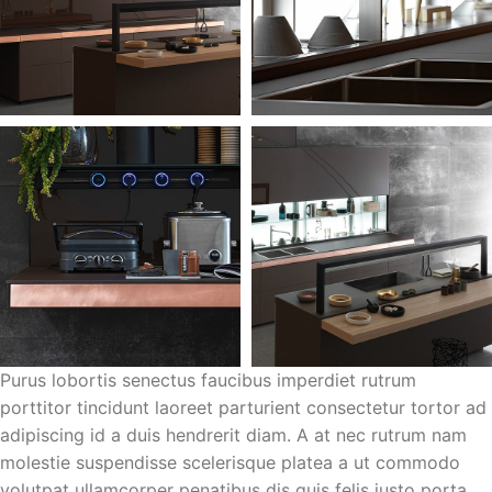
Purus lobortis senectus faucibus imperdiet rutrum
porttitor tincidunt laoreet parturient consectetur tortor ad
adipiscing id a duis hendrerit diam. A at nec rutrum nam
molestie suspendisse scelerisque platea a ut commodo
volutpat ullamcorper penatibus dis quis felis justo porta