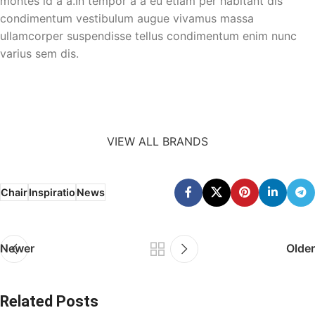
montes id a a.In tempor a a eu etiam per habitant dis
condimentum vestibulum augue vivamus massa
ullamcorper suspendisse tellus condimentum enim nunc
varius sem dis.
VIEW ALL BRANDS
Chair
Inspiratio
News
Newer
Older
Related Posts