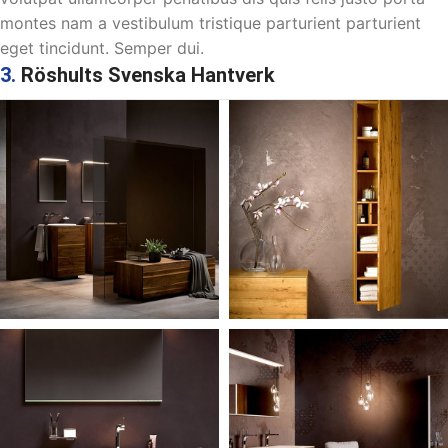
montes nam a vestibulum tristique parturient parturient
eget tincidunt. Semper dui.
3.
Röshults Svenska Hantverk