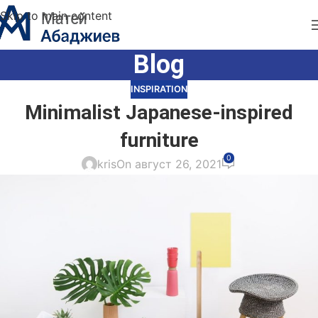
Skip to main content
Blog
INSPIRATION
Minimalist Japanese-inspired
furniture
0
kris
On август 26, 2021