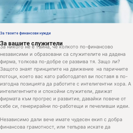
За твоите финансови нужди
За вашите служители
За никого не е тайна, че колкото по-финансово
независими и образовани са служителите на дадена
фирма, толкова по-добре се развива тя. Защо ли?
Защото знаят принципите на движение на паричните
потоци, което вас като работодател ви поставя в по-
изгодна позицията да работите с интелигентни хора. А
интелигентните и спокойни служители, движат
фирмата към прогрес и развитие, давайки повече от
себе си, генерирайни по-работещи и печеливши идеи.
Независимо дали вече имате чудесен екип с добра
финансова грамотност, или тепърва искате да