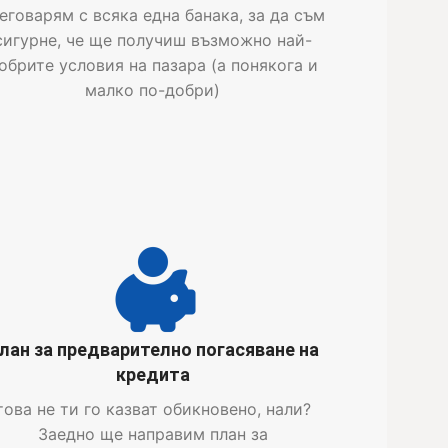
еговарям с всяка една банака, за да съм
сигурне, че ще получиш възможно най-
обрите условия на пазара (а понякога и
малко по-добри)
лан за предварително погасяване на
кредита
това не ти го казват обикновено, нали?
Заедно ще направим план за