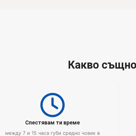
Какво същнос
Спестявам ти време
между 7 и 15 часа губи средно човек в