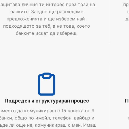
защитава личния ти интерес през този на
пр
банките. Заедно ще разгледаме
предложенията и ще изберем най-
д
подходящото за теб, а не това, което
банките искат да избереш.
Подреден и структуриран процес
П
вместо да комуникираш с 15 човека от 9
банки, общо по имейл, телефон, вайбър и
ъде ли още не, комуникираш с мен. Имаш