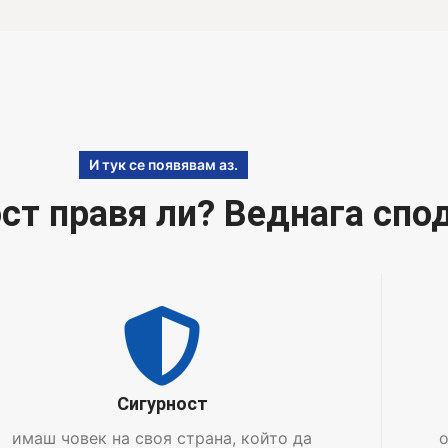
И тук се появявам аз.
т правя ли? Веднага спод
Сигурност
имаш човек на своя страна, който да
о