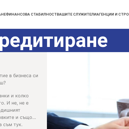
АНЕ
ФИНАНСОВА СТАБИЛНОСТ
ВАШИТЕ СЛУЖИТЕЛИ
АГЕНЦИИ И СТР
редитиране
тие в бизнеса си
еш?
анки и колко
. И не, не е
годишният
ховките и също…
а съм тук.