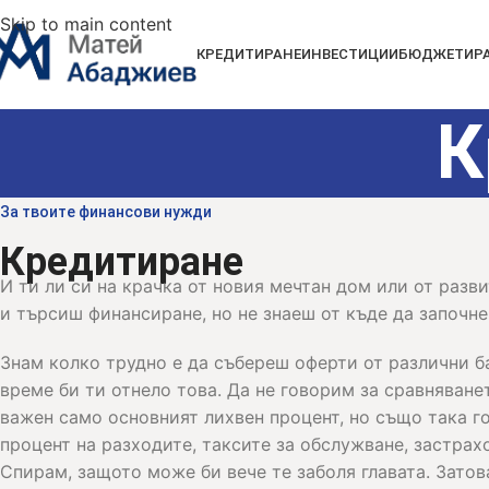
Skip to main content
КРЕДИТИРАНЕ
ИНВЕСТИЦИИ
БЮДЖЕТИР
К
За твоите финансови нужди
Кредитиране
И ти ли си на крачка от новия мечтан дом или от разви
и търсиш финансиране, но не знаеш от къде да започн
Знам колко трудно е да събереш оферти от различни б
време би ти отнело това. Да не говорим за сравняването
важен само основният лихвен процент, но също така 
процент на разходите, таксите за обслужване, застра
Спирам, защото може би вече те заболя главата. Затов