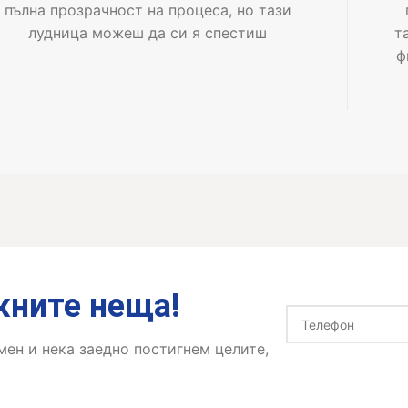
пълна прозрачност на процеса, но тази
лудница можеш да си я спестиш
т
ф
жните неща!
ен и нека заедно постигнем целите,