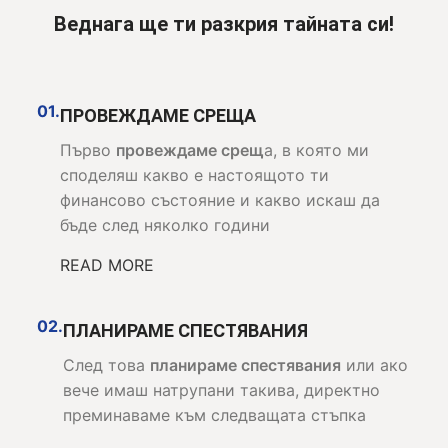
Веднага ще ти разкрия тайната си!
01.
ПРОВЕЖДАМЕ СРЕЩА
Първо
провеждаме срещ
а, в която ми
споделяш какво е настоящото ти
финансово състояние и какво искаш да
бъде след няколко години
READ MORE
02.
ПЛАНИРАМЕ СПЕСТЯВАНИЯ
След това
планираме спестявания
или ако
вече имаш натрупани такива, директно
преминаваме към следващата стъпка