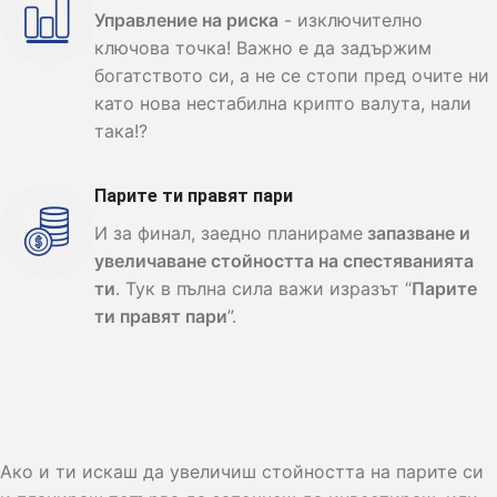
Управление на риска
- изключително
ключова точка! Важно е да задържим
богатството си, а не се стопи пред очите ни
като нова нестабилна крипто валута, нали
така!?
Парите ти правят пари
И за финал, заедно планираме
запазване и
увеличаване стойността на спестяванията
ти
. Тук в пълна сила важи изразът “
Парите
ти правят пари
”.
Ако и ти искаш да увеличиш стойността на парите си