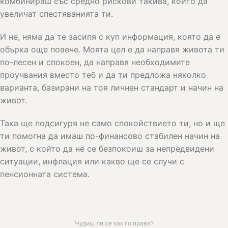
комбинираш със средно рискови такива, които да
увеличат спестяванията ти.
И не, няма да те засипя с куп информация, която да е
обърка още повече. Моята цел е да направя живота ти
по-лесен и спокоен, да направя необходимите
проучвания вместо теб и да ти предложа няколко
варианта, базирани на тоя личнен стандарт и начин на
живот.
Така ще подсигуря не само спокойствието ти, но и ще
ти помогна да имаш по-финансово стабилен начин на
живот, с който да не се безпокоиш за непредвидени
ситуации, инфлация или какво ще се случи с
пенсионната система.
Чудиш ли се как го правя?